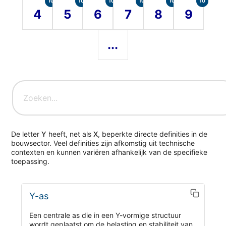
10
10
10
10
10
10
4
5
6
7
8
9
...
De letter
Y
heeft, net als
X
, beperkte directe definities in de
bouwsector. Veel definities zijn afkomstig uit technische
contexten en kunnen variëren afhankelijk van de specifieke
toepassing.
Y-as
Een centrale as die in een Y-vormige structuur
wordt geplaatst om de belasting en stabiliteit van