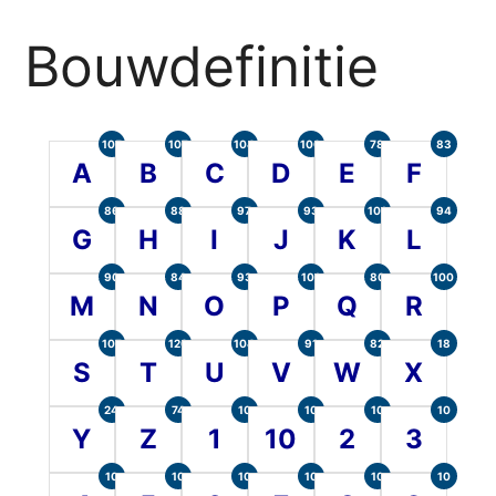
Bouwdefinitie
105
107
104
100
78
83
A
B
C
D
E
F
86
88
97
93
101
94
G
H
I
J
K
L
90
84
93
101
80
100
M
N
O
P
Q
R
107
120
104
91
82
18
S
T
U
V
W
X
24
74
10
10
10
10
Y
Z
1
10
2
3
10
10
10
10
10
10