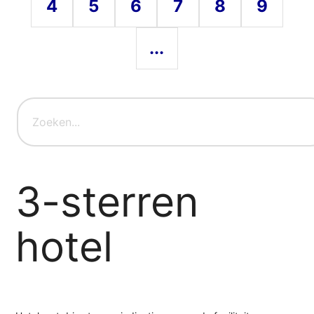
4
5
6
7
8
9
...
3-sterren
hotel