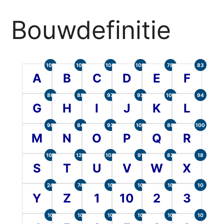
Bouwdefinitie
105
107
104
100
78
83
A
B
C
D
E
F
86
88
97
93
101
94
G
H
I
J
K
L
90
84
93
101
80
100
M
N
O
P
Q
R
107
120
104
91
82
18
S
T
U
V
W
X
24
74
10
10
10
10
Y
Z
1
10
2
3
10
10
10
10
10
10