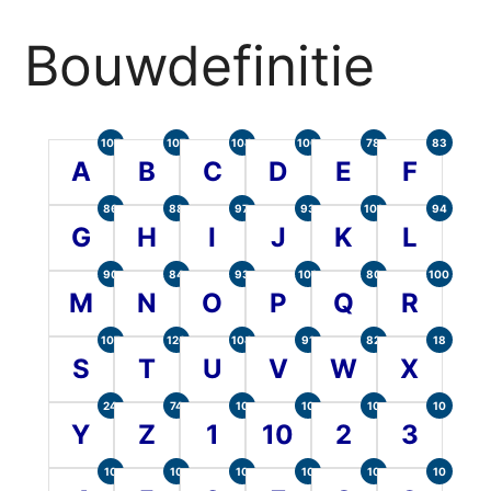
Bouwdefinitie
105
107
104
100
78
83
A
B
C
D
E
F
86
88
97
93
101
94
G
H
I
J
K
L
90
84
93
101
80
100
M
N
O
P
Q
R
107
120
104
91
82
18
S
T
U
V
W
X
24
74
10
10
10
10
Y
Z
1
10
2
3
10
10
10
10
10
10