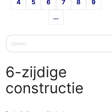
4
5
6
7
8
9
...
6-zijdige
constructie