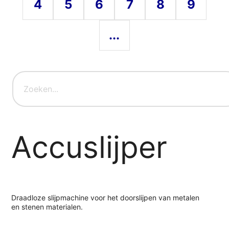
4
5
6
7
8
9
...
Accuslijper
Draadloze slijpmachine voor het doorslijpen van metalen
en stenen materialen.