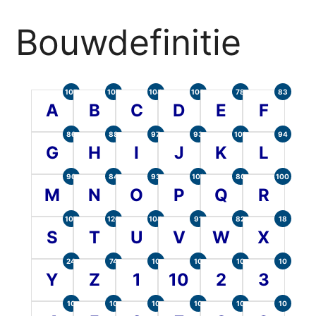
Bouwdefinitie
105
107
104
100
78
83
A
B
C
D
E
F
86
88
97
93
101
94
G
H
I
J
K
L
90
84
93
101
80
100
M
N
O
P
Q
R
107
120
104
91
82
18
S
T
U
V
W
X
24
74
10
10
10
10
Y
Z
1
10
2
3
10
10
10
10
10
10