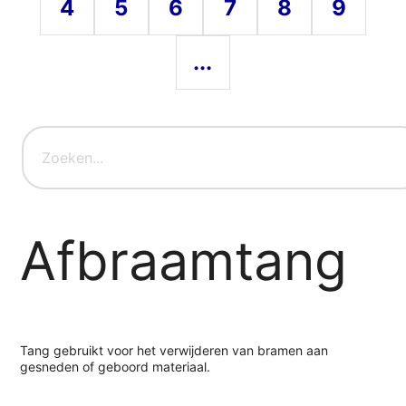
4
5
6
7
8
9
...
Afbraamtang
Tang gebruikt voor het verwijderen van bramen aan
gesneden of geboord materiaal.