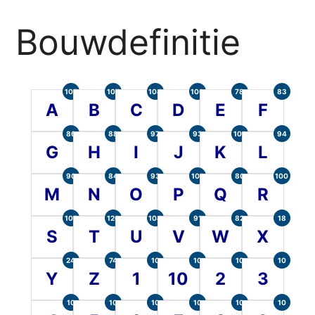
Bouwdefinitie
105
107
104
100
78
83
A
B
C
D
E
F
86
88
97
93
101
94
G
H
I
J
K
L
90
84
93
101
80
100
M
N
O
P
Q
R
107
120
104
91
82
18
S
T
U
V
W
X
24
74
10
10
10
10
Y
Z
1
10
2
3
10
10
10
10
10
10