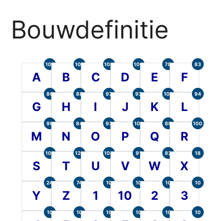
Bouwdefinitie
105
107
104
100
78
83
A
B
C
D
E
F
86
88
97
93
101
94
G
H
I
J
K
L
90
84
93
101
80
100
M
N
O
P
Q
R
107
120
104
91
82
18
S
T
U
V
W
X
24
74
10
10
10
10
Y
Z
1
10
2
3
10
10
10
10
10
10