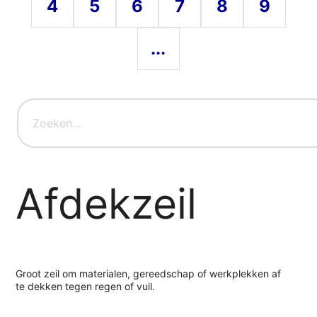
4
5
6
7
8
9
...
Afdekzeil
Groot zeil om materialen, gereedschap of werkplekken af
te dekken tegen regen of vuil.