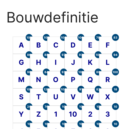
Bouwdefinitie
105
107
104
100
78
83
A
B
C
D
E
F
86
88
97
93
101
94
G
H
I
J
K
L
90
84
93
101
80
100
M
N
O
P
Q
R
107
120
104
91
82
18
S
T
U
V
W
X
24
74
10
10
10
10
Y
Z
1
10
2
3
10
10
10
10
10
10