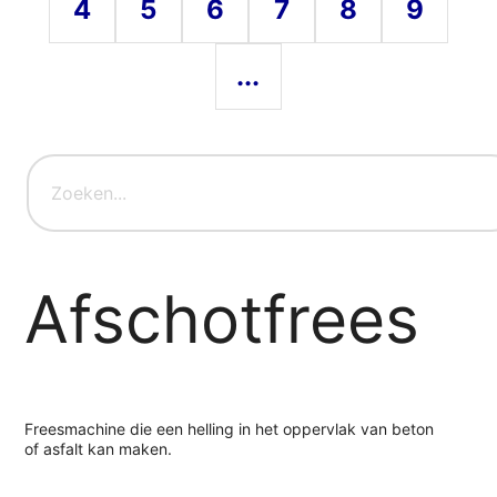
4
5
6
7
8
9
...
Afschotfrees
Freesmachine die een helling in het oppervlak van beton
of asfalt kan maken.