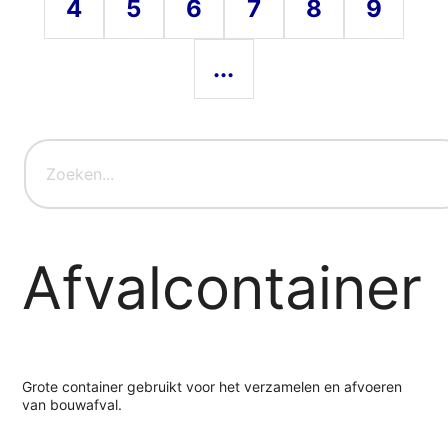
4
5
6
7
8
9
...
Afvalcontainer
Grote container gebruikt voor het verzamelen en afvoeren
van bouwafval.