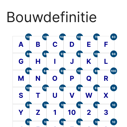
Bouwdefinitie
105
107
104
100
78
83
A
B
C
D
E
F
86
88
97
93
101
94
G
H
I
J
K
L
90
84
93
101
80
100
M
N
O
P
Q
R
107
120
104
91
82
18
S
T
U
V
W
X
24
74
10
10
10
10
Y
Z
1
10
2
3
10
10
10
10
10
10