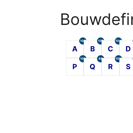
Bouwdefin
105
107
104
A
B
C
D
101
80
100
P
Q
R
S