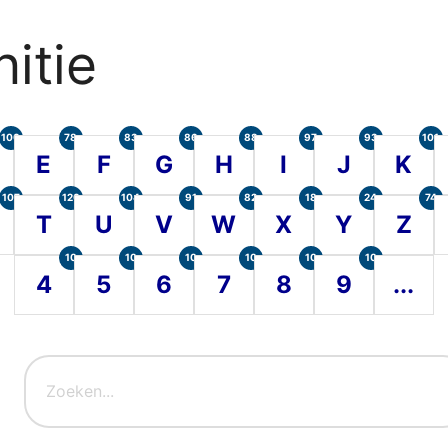
itie
100
78
83
86
88
97
93
101
E
F
G
H
I
J
K
107
120
104
91
82
18
24
74
T
U
V
W
X
Y
Z
10
10
10
10
10
10
4
5
6
7
8
9
...