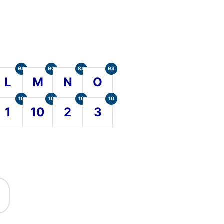
94
90
84
93
L
M
N
O
10
10
10
10
1
10
2
3