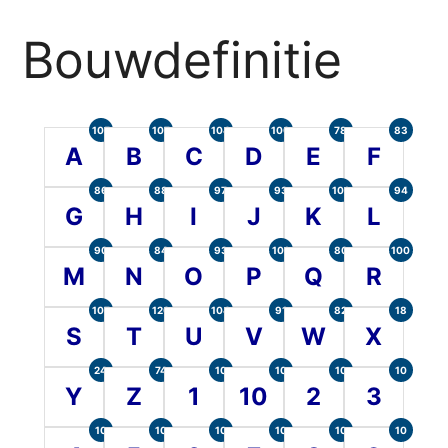
Bouwdefinitie
105
107
104
100
78
83
A
B
C
D
E
F
86
88
97
93
101
94
G
H
I
J
K
L
90
84
93
101
80
100
M
N
O
P
Q
R
107
120
104
91
82
18
S
T
U
V
W
X
24
74
10
10
10
10
Y
Z
1
10
2
3
10
10
10
10
10
10