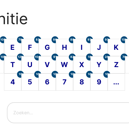
itie
100
78
83
86
88
97
93
101
E
F
G
H
I
J
K
107
120
104
91
82
18
24
74
T
U
V
W
X
Y
Z
10
10
10
10
10
10
4
5
6
7
8
9
...