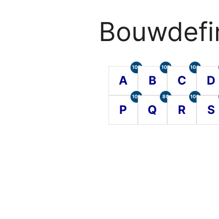
Bouwdefin
105
107
104
A
B
C
D
101
80
100
P
Q
R
S