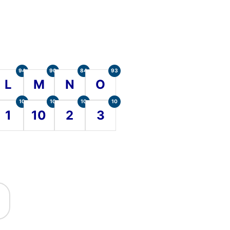
94
90
84
93
L
M
N
O
10
10
10
10
1
10
2
3