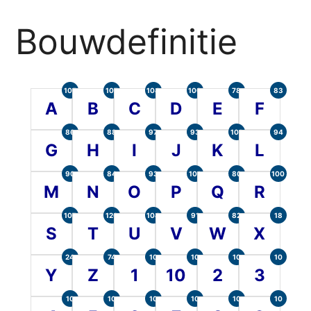
Bouwdefinitie
105
107
104
100
78
83
A
B
C
D
E
F
86
88
97
93
101
94
G
H
I
J
K
L
90
84
93
101
80
100
M
N
O
P
Q
R
107
120
104
91
82
18
S
T
U
V
W
X
24
74
10
10
10
10
Y
Z
1
10
2
3
10
10
10
10
10
10