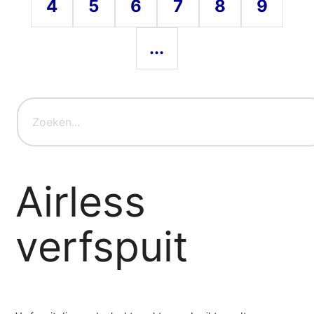
4
5
6
7
8
9
...
Airless
verfspuit