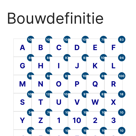
Bouwdefinitie
105
107
104
100
78
83
A
B
C
D
E
F
86
88
97
93
101
94
G
H
I
J
K
L
90
84
93
101
80
100
M
N
O
P
Q
R
107
120
104
91
82
18
S
T
U
V
W
X
24
74
10
10
10
10
Y
Z
1
10
2
3
10
10
10
10
10
10