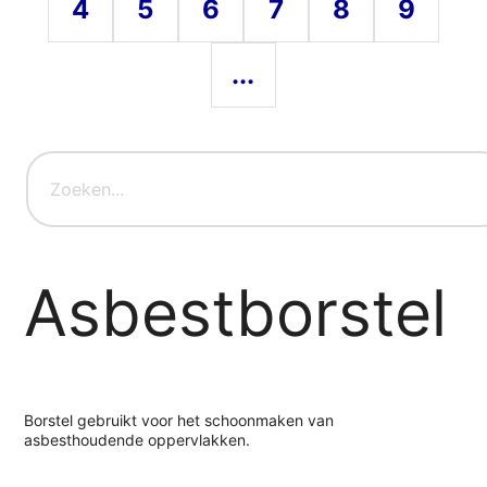
4
5
6
7
8
9
...
Asbestborstel
Borstel gebruikt voor het schoonmaken van
asbesthoudende oppervlakken.