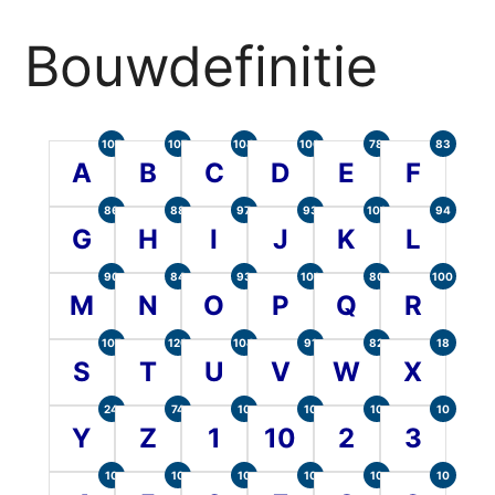
Bouwdefinitie
105
107
104
100
78
83
A
B
C
D
E
F
86
88
97
93
101
94
G
H
I
J
K
L
90
84
93
101
80
100
M
N
O
P
Q
R
107
120
104
91
82
18
S
T
U
V
W
X
24
74
10
10
10
10
Y
Z
1
10
2
3
10
10
10
10
10
10