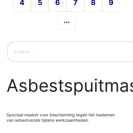
4
5
6
7
8
9
...
Asbestspuitma
Speciaal masker voor bescherming tegen het inademen
van asbestvezels tijdens werkzaamheden.