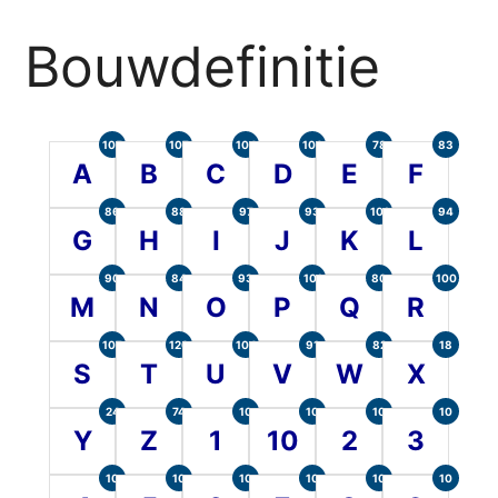
Bouwdefinitie
105
107
104
100
78
83
A
B
C
D
E
F
86
88
97
93
101
94
G
H
I
J
K
L
90
84
93
101
80
100
M
N
O
P
Q
R
107
120
104
91
82
18
S
T
U
V
W
X
24
74
10
10
10
10
Y
Z
1
10
2
3
10
10
10
10
10
10