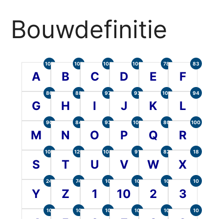
Bouwdefinitie
105
107
104
100
78
83
A
B
C
D
E
F
86
88
97
93
101
94
G
H
I
J
K
L
90
84
93
101
80
100
M
N
O
P
Q
R
107
120
104
91
82
18
S
T
U
V
W
X
24
74
10
10
10
10
Y
Z
1
10
2
3
10
10
10
10
10
10