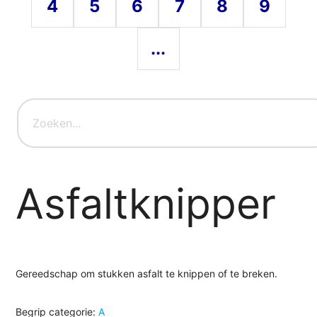
4
5
6
7
8
9
...
Asfaltknipper
Gereedschap om stukken asfalt te knippen of te breken.
Begrip categorie:
A