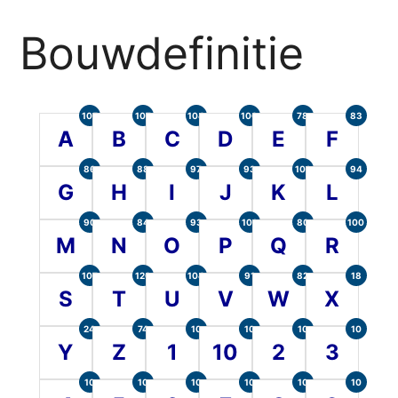
Bouwdefinitie
105
107
104
100
78
83
A
B
C
D
E
F
86
88
97
93
101
94
G
H
I
J
K
L
90
84
93
101
80
100
M
N
O
P
Q
R
107
120
104
91
82
18
S
T
U
V
W
X
24
74
10
10
10
10
Y
Z
1
10
2
3
10
10
10
10
10
10