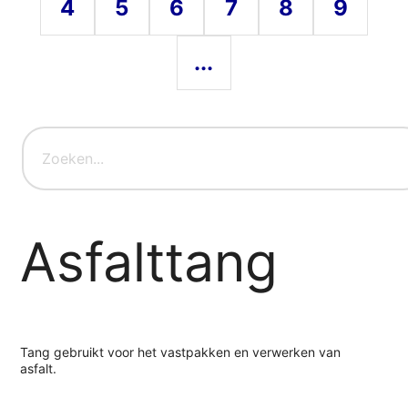
4
5
6
7
8
9
...
Asfalttang
Tang gebruikt voor het vastpakken en verwerken van
asfalt.