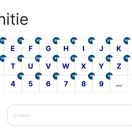
itie
100
78
83
86
88
97
93
101
E
F
G
H
I
J
K
107
120
104
91
82
18
24
74
T
U
V
W
X
Y
Z
10
10
10
10
10
10
4
5
6
7
8
9
...