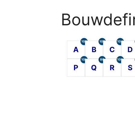
Bouwdefin
105
107
104
A
B
C
D
101
80
100
P
Q
R
S