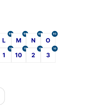
94
90
84
93
L
M
N
O
10
10
10
10
1
10
2
3