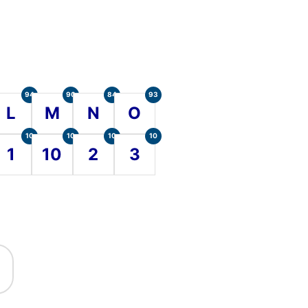
94
90
84
93
L
M
N
O
10
10
10
10
1
10
2
3