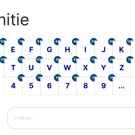
itie
100
78
83
86
88
97
93
101
E
F
G
H
I
J
K
107
120
104
91
82
18
24
74
T
U
V
W
X
Y
Z
10
10
10
10
10
10
4
5
6
7
8
9
...