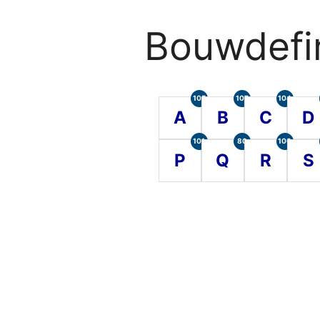
Bouwdefin
105
107
104
A
B
C
D
101
80
100
P
Q
R
S