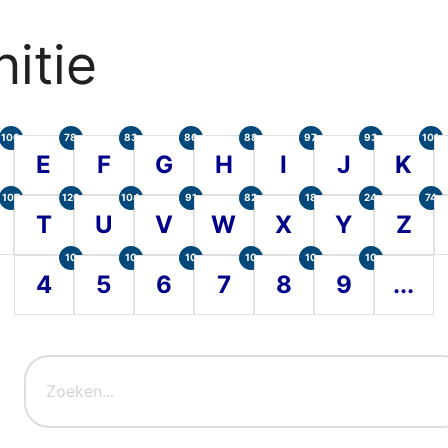
itie
100
78
83
86
88
97
93
101
E
F
G
H
I
J
K
107
120
104
91
82
18
24
74
T
U
V
W
X
Y
Z
10
10
10
10
10
10
4
5
6
7
8
9
...