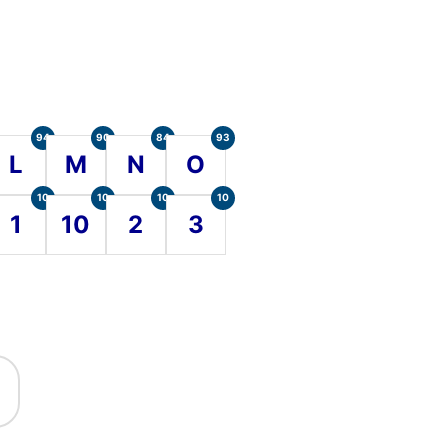
94
90
84
93
L
M
N
O
10
10
10
10
1
10
2
3