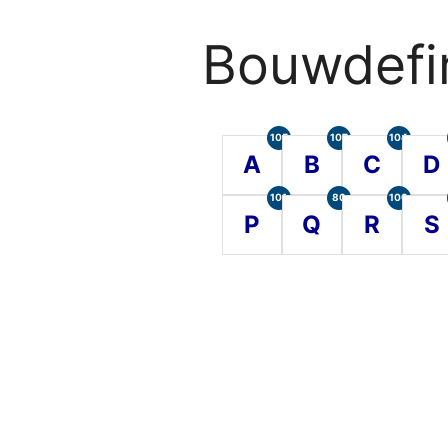
Bouwdefin
105
107
104
A
B
C
D
101
80
100
P
Q
R
S