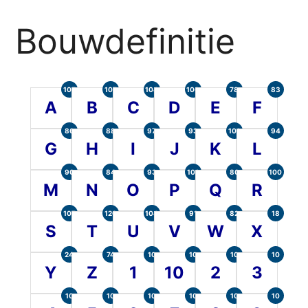
Bouwdefinitie
105
107
104
100
78
83
A
B
C
D
E
F
86
88
97
93
101
94
G
H
I
J
K
L
90
84
93
101
80
100
M
N
O
P
Q
R
107
120
104
91
82
18
S
T
U
V
W
X
24
74
10
10
10
10
Y
Z
1
10
2
3
10
10
10
10
10
10