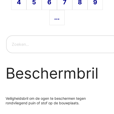
4
5
6
7
8
9
...
Beschermbril
Veiligheidsbril om de ogen te beschermen tegen
rondvliegend puin of stof op de bouwplaats.