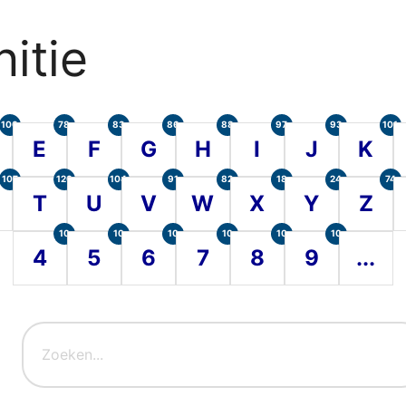
itie
100
78
83
86
88
97
93
101
E
F
G
H
I
J
K
107
120
104
91
82
18
24
74
T
U
V
W
X
Y
Z
10
10
10
10
10
10
4
5
6
7
8
9
...