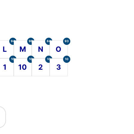
94
90
84
93
L
M
N
O
10
10
10
10
1
10
2
3