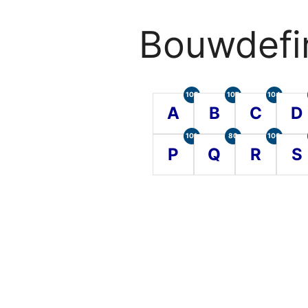
Bouwdefin
105
107
104
A
B
C
D
101
80
100
P
Q
R
S