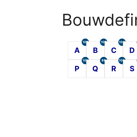
Bouwdefin
105
107
104
A
B
C
D
101
80
100
P
Q
R
S