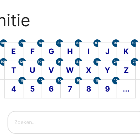
itie
100
78
83
86
88
97
93
101
E
F
G
H
I
J
K
107
120
104
91
82
18
24
74
T
U
V
W
X
Y
Z
10
10
10
10
10
10
4
5
6
7
8
9
...