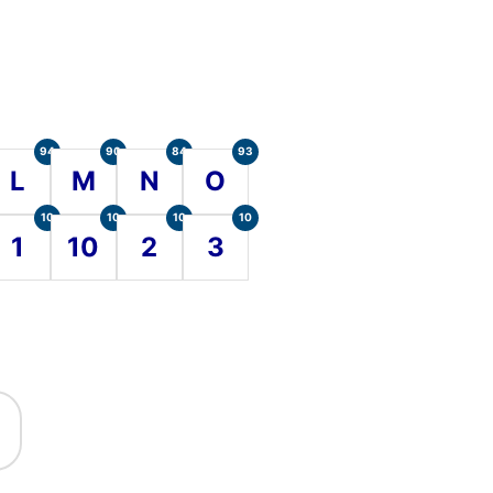
94
90
84
93
L
M
N
O
10
10
10
10
1
10
2
3