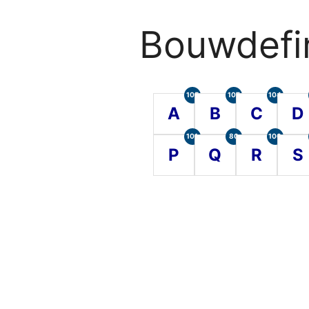
Bouwdefin
105
107
104
A
B
C
D
101
80
100
P
Q
R
S