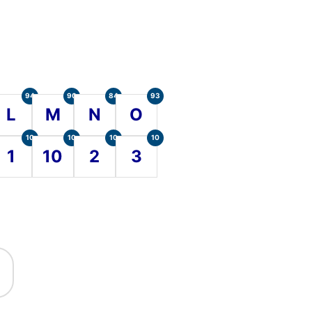
94
90
84
93
L
M
N
O
10
10
10
10
1
10
2
3