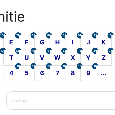
itie
100
78
83
86
88
97
93
101
E
F
G
H
I
J
K
107
120
104
91
82
18
24
74
T
U
V
W
X
Y
Z
10
10
10
10
10
10
4
5
6
7
8
9
...