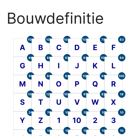
Bouwdefinitie
105
107
104
100
78
83
A
B
C
D
E
F
86
88
97
93
101
94
G
H
I
J
K
L
90
84
93
101
80
100
M
N
O
P
Q
R
107
120
104
91
82
18
S
T
U
V
W
X
24
74
10
10
10
10
Y
Z
1
10
2
3
10
10
10
10
10
10