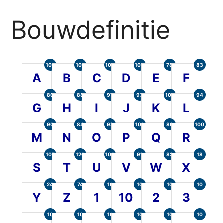
Bouwdefinitie
105
107
104
100
78
83
A
B
C
D
E
F
86
88
97
93
101
94
G
H
I
J
K
L
90
84
93
101
80
100
M
N
O
P
Q
R
107
120
104
91
82
18
S
T
U
V
W
X
24
74
10
10
10
10
Y
Z
1
10
2
3
10
10
10
10
10
10