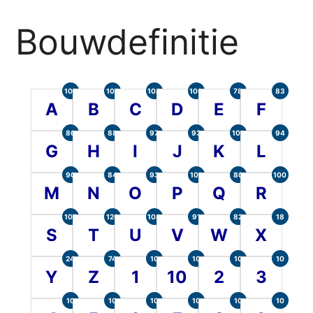
Bouwdefinitie
105
107
104
100
78
83
A
B
C
D
E
F
86
88
97
93
101
94
G
H
I
J
K
L
90
84
93
101
80
100
M
N
O
P
Q
R
107
120
104
91
82
18
S
T
U
V
W
X
24
74
10
10
10
10
Y
Z
1
10
2
3
10
10
10
10
10
10