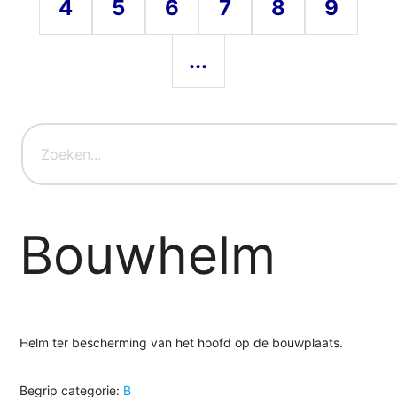
4
5
6
7
8
9
...
Bouwhelm
Helm ter bescherming van het hoofd op de bouwplaats.
Begrip categorie:
B