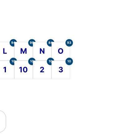
94
90
84
93
L
M
N
O
10
10
10
10
1
10
2
3