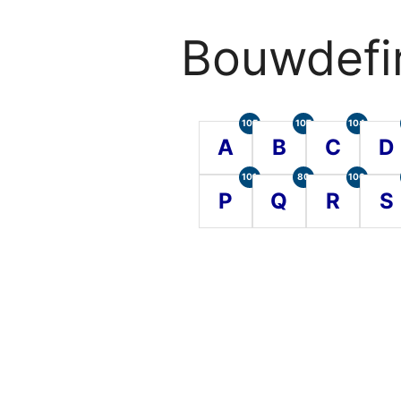
Bouwdefin
105
107
104
A
B
C
D
101
80
100
P
Q
R
S