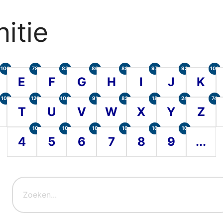
itie
100
78
83
86
88
97
93
101
E
F
G
H
I
J
K
107
120
104
91
82
18
24
74
T
U
V
W
X
Y
Z
10
10
10
10
10
10
4
5
6
7
8
9
...