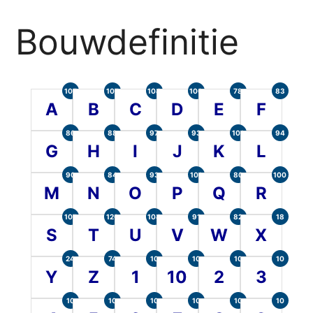
Bouwdefinitie
105
107
104
100
78
83
A
B
C
D
E
F
86
88
97
93
101
94
G
H
I
J
K
L
90
84
93
101
80
100
M
N
O
P
Q
R
107
120
104
91
82
18
S
T
U
V
W
X
24
74
10
10
10
10
Y
Z
1
10
2
3
10
10
10
10
10
10