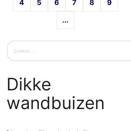
4
5
6
7
8
9
...
Dikke
wandbuizen