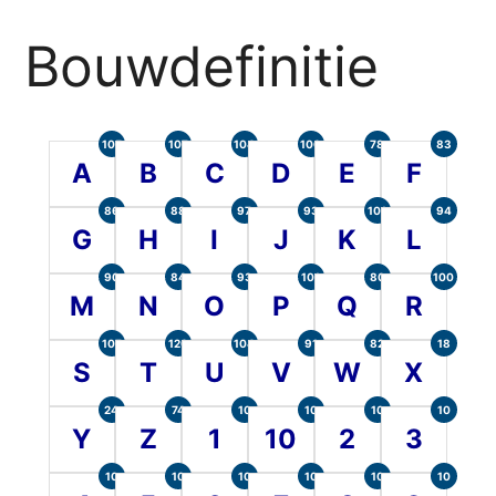
Bouwdefinitie
105
107
104
100
78
83
A
B
C
D
E
F
86
88
97
93
101
94
G
H
I
J
K
L
90
84
93
101
80
100
M
N
O
P
Q
R
107
120
104
91
82
18
S
T
U
V
W
X
24
74
10
10
10
10
Y
Z
1
10
2
3
10
10
10
10
10
10