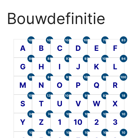
Bouwdefinitie
105
107
104
100
78
83
A
B
C
D
E
F
86
88
97
93
101
94
G
H
I
J
K
L
90
84
93
101
80
100
M
N
O
P
Q
R
107
120
104
91
82
18
S
T
U
V
W
X
24
74
10
10
10
10
Y
Z
1
10
2
3
10
10
10
10
10
10