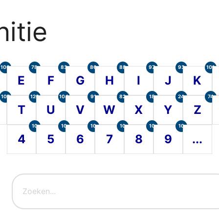
itie
100
78
83
86
88
97
93
101
E
F
G
H
I
J
K
107
120
104
91
82
18
24
74
T
U
V
W
X
Y
Z
10
10
10
10
10
10
4
5
6
7
8
9
...