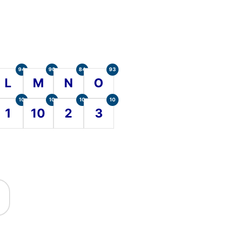
94
90
84
93
L
M
N
O
10
10
10
10
1
10
2
3