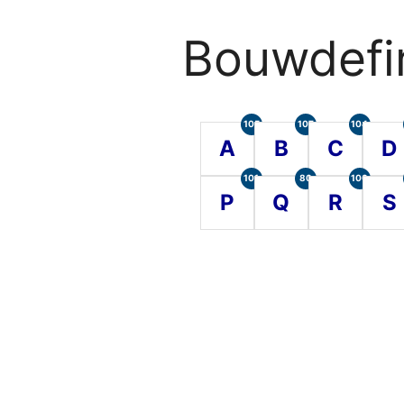
Bouwdefin
105
107
104
A
B
C
D
101
80
100
P
Q
R
S