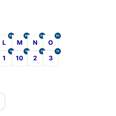
94
90
84
93
L
M
N
O
10
10
10
10
1
10
2
3