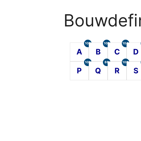
Bouwdefin
105
107
104
A
B
C
D
101
80
100
P
Q
R
S