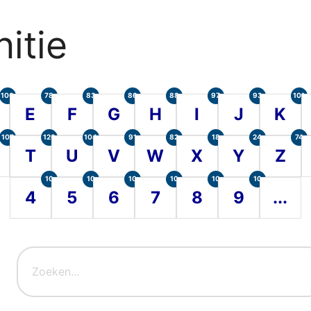
itie
100
78
83
86
88
97
93
101
E
F
G
H
I
J
K
107
120
104
91
82
18
24
74
T
U
V
W
X
Y
Z
10
10
10
10
10
10
4
5
6
7
8
9
...