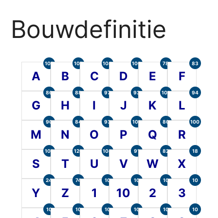
Bouwdefinitie
105
107
104
100
78
83
A
B
C
D
E
F
86
88
97
93
101
94
G
H
I
J
K
L
90
84
93
101
80
100
M
N
O
P
Q
R
107
120
104
91
82
18
S
T
U
V
W
X
24
74
10
10
10
10
Y
Z
1
10
2
3
10
10
10
10
10
10