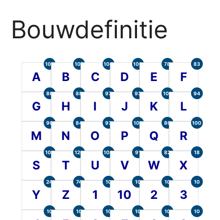
Bouwdefinitie
105
107
104
100
78
83
A
B
C
D
E
F
86
88
97
93
101
94
G
H
I
J
K
L
90
84
93
101
80
100
M
N
O
P
Q
R
107
120
104
91
82
18
S
T
U
V
W
X
24
74
10
10
10
10
Y
Z
1
10
2
3
10
10
10
10
10
10