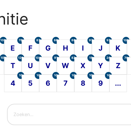
itie
100
78
83
86
88
97
93
101
E
F
G
H
I
J
K
107
120
104
91
82
18
24
74
T
U
V
W
X
Y
Z
10
10
10
10
10
10
4
5
6
7
8
9
...