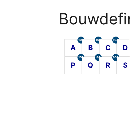
Bouwdefin
105
107
104
A
B
C
D
101
80
100
P
Q
R
S