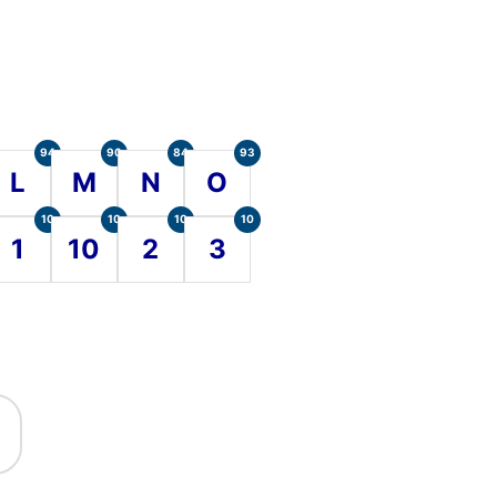
94
90
84
93
L
M
N
O
10
10
10
10
1
10
2
3