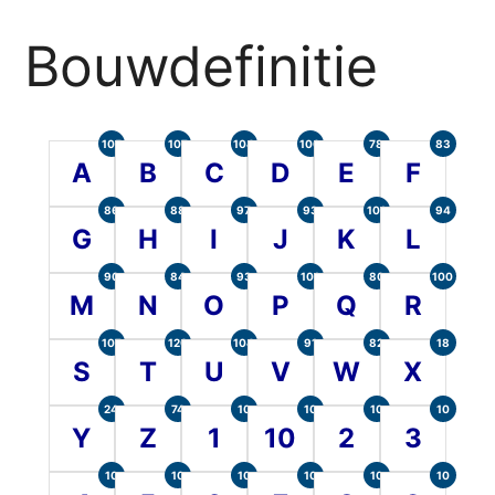
Bouwdefinitie
105
107
104
100
78
83
A
B
C
D
E
F
86
88
97
93
101
94
G
H
I
J
K
L
90
84
93
101
80
100
M
N
O
P
Q
R
107
120
104
91
82
18
S
T
U
V
W
X
24
74
10
10
10
10
Y
Z
1
10
2
3
10
10
10
10
10
10