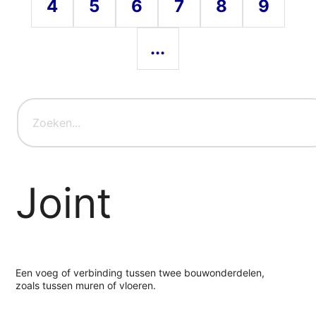
4
5
6
7
8
9
...
Joint
Een voeg of verbinding tussen twee bouwonderdelen,
zoals tussen muren of vloeren.