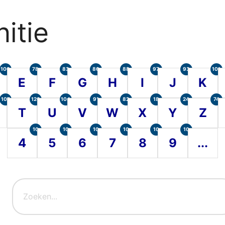
itie
100
78
83
86
88
97
93
101
E
F
G
H
I
J
K
107
120
104
91
82
18
24
74
T
U
V
W
X
Y
Z
10
10
10
10
10
10
4
5
6
7
8
9
...