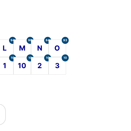
94
90
84
93
L
M
N
O
10
10
10
10
1
10
2
3