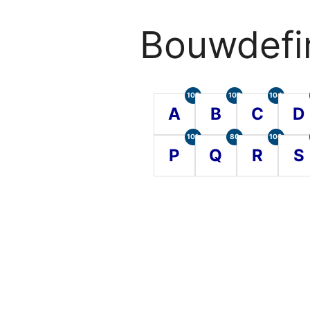
Bouwdefin
105
107
104
A
B
C
D
101
80
100
P
Q
R
S