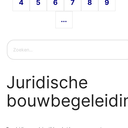
4
5
6
7
8
9
...
Juridische
bouwbegeleidi