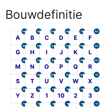
Bouwdefinitie
105
107
104
100
78
83
A
B
C
D
E
F
86
88
97
93
101
94
G
H
I
J
K
L
90
84
93
101
80
100
M
N
O
P
Q
R
107
120
104
91
82
18
S
T
U
V
W
X
24
74
10
10
10
10
Y
Z
1
10
2
3
10
10
10
10
10
10