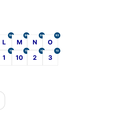
94
90
84
93
L
M
N
O
10
10
10
10
1
10
2
3