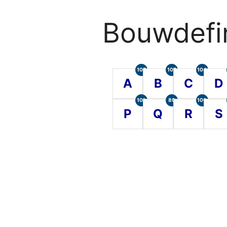
Bouwdefin
105
107
104
A
B
C
D
101
80
100
P
Q
R
S