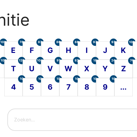
itie
100
78
83
86
88
97
93
101
E
F
G
H
I
J
K
107
120
104
91
82
18
24
74
T
U
V
W
X
Y
Z
10
10
10
10
10
10
4
5
6
7
8
9
...