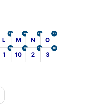
94
90
84
93
L
M
N
O
10
10
10
10
1
10
2
3