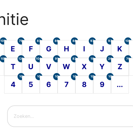
itie
100
78
83
86
88
97
93
101
E
F
G
H
I
J
K
107
120
104
91
82
18
24
74
T
U
V
W
X
Y
Z
10
10
10
10
10
10
4
5
6
7
8
9
...