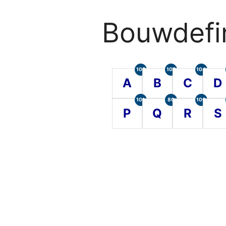
Bouwdefin
105
107
104
A
B
C
D
101
80
100
P
Q
R
S