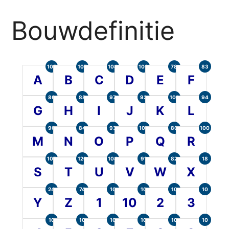
Bouwdefinitie
105
107
104
100
78
83
A
B
C
D
E
F
86
88
97
93
101
94
G
H
I
J
K
L
90
84
93
101
80
100
M
N
O
P
Q
R
107
120
104
91
82
18
S
T
U
V
W
X
24
74
10
10
10
10
Y
Z
1
10
2
3
10
10
10
10
10
10