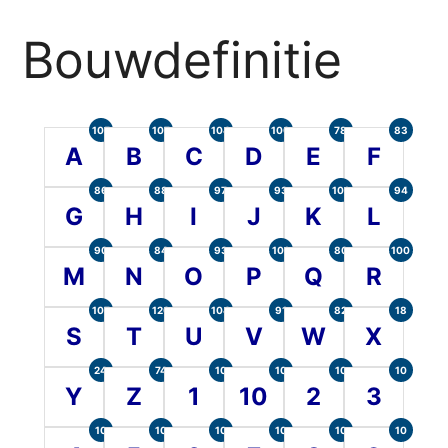
Bouwdefinitie
105
107
104
100
78
83
A
B
C
D
E
F
86
88
97
93
101
94
G
H
I
J
K
L
90
84
93
101
80
100
M
N
O
P
Q
R
107
120
104
91
82
18
S
T
U
V
W
X
24
74
10
10
10
10
Y
Z
1
10
2
3
10
10
10
10
10
10