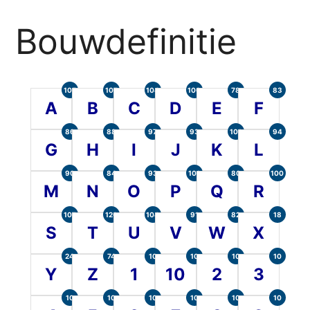
Bouwdefinitie
105
107
104
100
78
83
A
B
C
D
E
F
86
88
97
93
101
94
G
H
I
J
K
L
90
84
93
101
80
100
M
N
O
P
Q
R
107
120
104
91
82
18
S
T
U
V
W
X
24
74
10
10
10
10
Y
Z
1
10
2
3
10
10
10
10
10
10