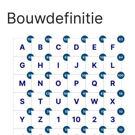
Bouwdefinitie
105
107
104
100
78
83
A
B
C
D
E
F
86
88
97
93
101
94
G
H
I
J
K
L
90
84
93
101
80
100
M
N
O
P
Q
R
107
120
104
91
82
18
S
T
U
V
W
X
24
74
10
10
10
10
Y
Z
1
10
2
3
10
10
10
10
10
10