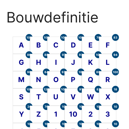
Bouwdefinitie
105
107
104
100
78
83
A
B
C
D
E
F
86
88
97
93
101
94
G
H
I
J
K
L
90
84
93
101
80
100
M
N
O
P
Q
R
107
120
104
91
82
18
S
T
U
V
W
X
24
74
10
10
10
10
Y
Z
1
10
2
3
10
10
10
10
10
10