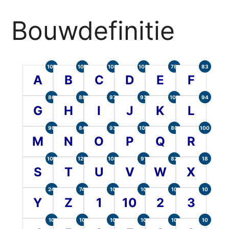
Bouwdefinitie
105
107
104
100
78
83
A
B
C
D
E
F
86
88
97
93
101
94
G
H
I
J
K
L
90
84
93
101
80
100
M
N
O
P
Q
R
107
120
104
91
82
18
S
T
U
V
W
X
24
74
10
10
10
10
Y
Z
1
10
2
3
10
10
10
10
10
10