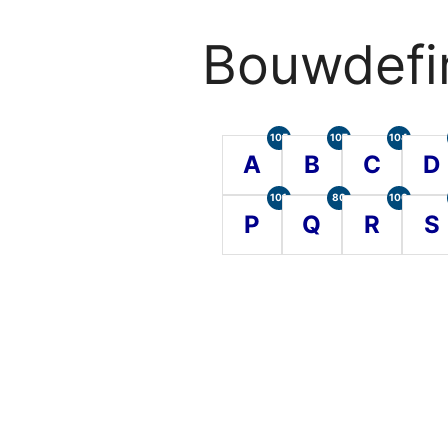
Bouwdefin
105
107
104
A
B
C
D
101
80
100
P
Q
R
S