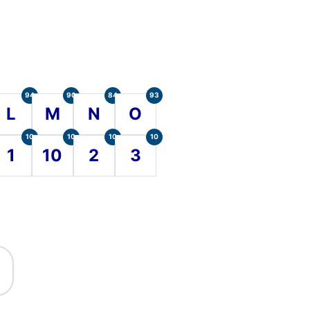
94
90
84
93
L
M
N
O
10
10
10
10
1
10
2
3