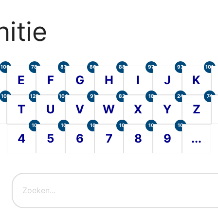
itie
100
78
83
86
88
97
93
101
E
F
G
H
I
J
K
107
120
104
91
82
18
24
74
T
U
V
W
X
Y
Z
10
10
10
10
10
10
4
5
6
7
8
9
...