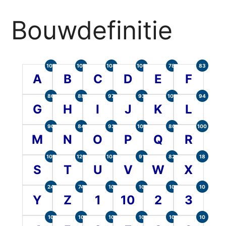
Bouwdefinitie
105
107
104
100
78
83
A
B
C
D
E
F
86
88
97
93
101
94
G
H
I
J
K
L
90
84
93
101
80
100
M
N
O
P
Q
R
107
120
104
91
82
18
S
T
U
V
W
X
24
74
10
10
10
10
Y
Z
1
10
2
3
10
10
10
10
10
10